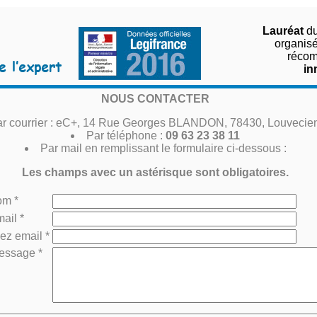
Lauréat
du
organisé 
récom
in
NOUS CONTACTER
r courrier : eC+, 14 Rue Georges BLANDON, 78430, Louvecie
Par téléphone :
09 63 23 38 11
Par mail en remplissant le formulaire ci-dessous :
Les champs avec un astérisque sont obligatoires.
om *
ail *
ez email *
essage *